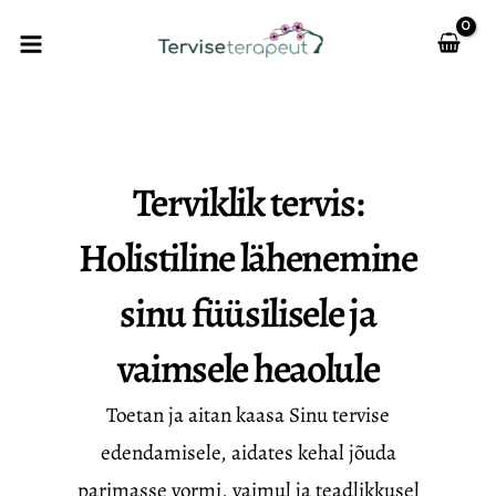
Skip
to
content
Terviklik tervis:
Holistiline lähenemine
sinu füüsilisele ja
vaimsele heaolule
Toetan ja aitan kaasa Sinu tervise
edendamisele, aidates kehal jõuda
parimasse vormi, vaimul ja teadlikkusel