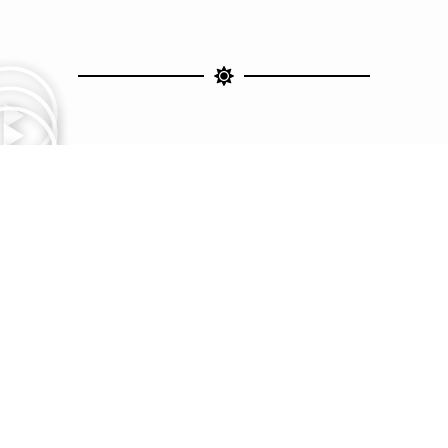
Kontakt
Privaatsuspoliitika
Ostutingimused