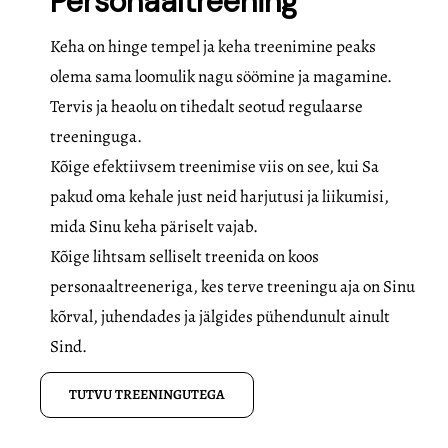
Personaaltreening
Keha on hinge tempel ja keha treenimine peaks
olema sama loomulik nagu söömine ja magamine.
Tervis ja heaolu on tihedalt seotud regulaarse
treeninguga.
Kõige efektiivsem treenimise viis on see, kui Sa
pakud oma kehale just neid harjutusi ja liikumisi,
mida Sinu keha päriselt vajab.
Kõige lihtsam selliselt treenida on koos
personaaltreeneriga, kes terve treeningu aja on Sinu
kõrval, juhendades ja jälgides pühendunult ainult
Sind.
TUTVU TREENINGUTEGA