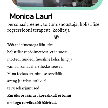
Monica Lauri
personaaltreener, toitumisnõustaja, holistilise
regressiooni terapeut, koolitaja
Töötan inimestega lähtudes
holistilisest põhimõttest, et inimese
mõtted, tunded,
füüsiline keha, hing ja
vaim on omavahel tihedas seoses.
Minu fookus on inimese terviklik
areng ja jätkusuutlikud
terviseharjumused.
Kui üks osa sinust
korralikult ei toimi
on kogu terviku töö häiritud.