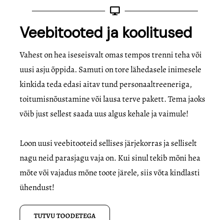
Veebitooted ja koolitused
Vahest on hea iseseisvalt omas tempos trenni teha või
uusi asju õppida. Samuti on tore lähedasele inimesele
kinkida teda edasi aitav tund personaaltreeneriga,
toitumisnõustamine või lausa terve pakett. Tema jaoks
võib just sellest saada uus algus kehale ja vaimule!
Loon uusi veebitooteid sellises järjekorras ja selliselt
nagu neid parasjagu vaja on. Kui sinul tekib mõni hea
mõte või vajadus mõne toote järele, siis võta kindlasti
ühendust!
TUTVU TOODETEGA