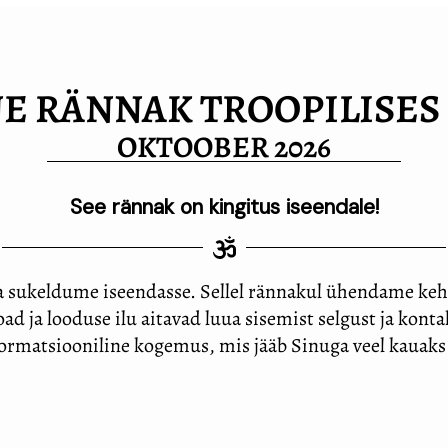
NE RÄNNAK TROOPILISES 
OKTOOBER 2026
See rännak on kingitus iseendale!
 ja sukeldume iseendasse. Sellel rännakul ühendame ke
d ja looduse ilu aitavad luua sisemist selgust ja kontakt
formatsiooniline kogemus, mis jääb Sinuga veel kauaks