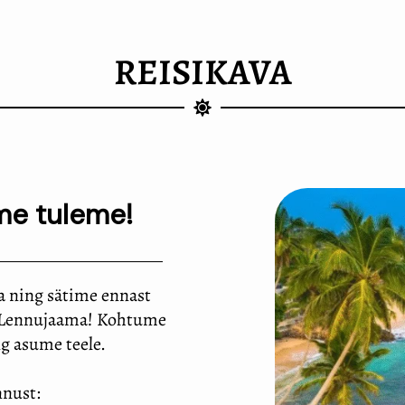
REISIKAVA
 me tuleme!
 ning sätime ennast
ri Lennujaama! Kohtume
g asume teele.
nnust: