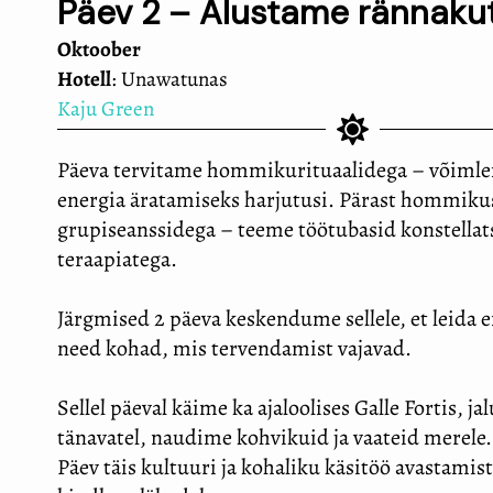
Päev 2 – Alustame rännakut
Oktoober
Hotell
: Unawatunas
Kaju Green
Päeva tervitame hommikurituaalidega – võimle
energia äratamiseks harjutusi. Pärast hommiku
grupiseanssidega – teeme töötubasid konstellat
teraapiatega.
Järgmised 2 päeva keskendume sellele, et leida e
need kohad, mis tervendamist vajavad.
Sellel päeval käime ka ajaloolises Galle Fortis, ja
tänavatel, naudime kohvikuid ja vaateid merele.
Päev täis kultuuri ja kohaliku käsitöö avastamist 