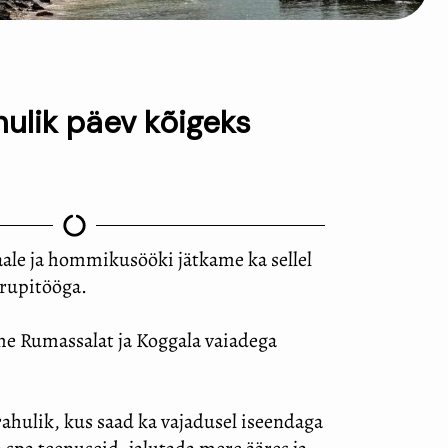
hulik päev kõigeks
le ja hommikusööki jätkame ka sellel
grupitööga.
me Rumassalat ja Koggala vaiadega
rahulik, kus saad ka vajadusel iseendaga