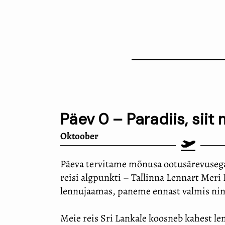
Päev 0 – Paradiis, siit
Oktoober
Päeva tervitame mõnusa ootusärevusega
reisi algpunkti – Tallinna Lennart Me
lennujaamas, paneme ennast valmis nin
Meie reis Sri Lankale koosneb kahest le