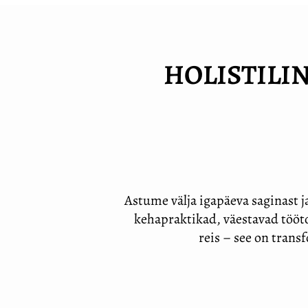
HOLISTILI
Astume välja igapäeva saginast
kehapraktikad, väestavad töötoa
reis – see on trans