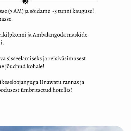
e (7 AM) ja sõidame ~3 tunni kaugusel
asse.
rikilpkonni ja Ambalangoda maskide
i.
a sisseelamiseks ja reisiväsimusest
e jõudnud kohale!
äikeseloojanguga Unawatu rannas ja
loodusest ümbritsetud hotellis!