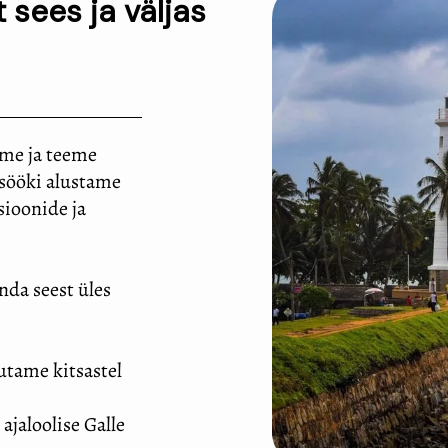
 sees ja väljas
me ja teeme
sööki alustame
sioonide ja
nda seest üles
lutame kitsastel
ajaloolise Galle