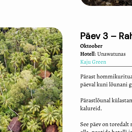
Päev 3 – Ra
Oktoober
Hotell
: Unawatunas
Kaju Green
Pärast hommikurituaa
päeval kuni lõunani 
Pärastlõunal külasta
kalureid.
See päev on toredalt 