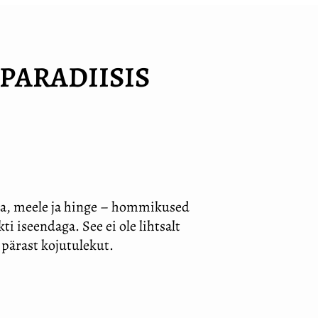
PARADIISIS
ha, meele ja hinge – hommikused
i iseendaga. See ei ole lihtsalt
 pärast kojutulekut.