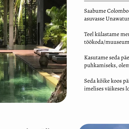
Saabume Colomboss
asuvasse Unawatun
Teel külastame me
töökoda/muuseum
Kasutame seda päev
puhkamiseks, olem
Seda kõike koos p
imelises väikeses 