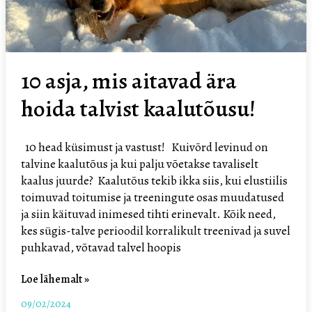
kaalutõusu!
10 asja, mis aitavad ära
hoida talvist kaalutõusu!
10 head küsimust ja vastust! Kuivõrd levinud on
talvine kaalutõus ja kui palju võetakse tavaliselt
kaalus juurde? Kaalutõus tekib ikka siis, kui elustiilis
toimuvad toitumise ja treeningute osas muudatused
ja siin käituvad inimesed tihti erinevalt. Kõik need,
kes sügis-talve perioodil korralikult treenivad ja suvel
puhkavad, võtavad talvel hoopis
Loe lähemalt »
09/02/2024