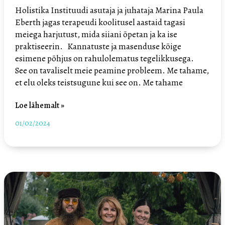
Holistika Instituudi asutaja ja juhataja Marina Paula
Eberth jagas terapeudi koolitusel aastaid tagasi
meiega harjutust, mida siiani õpetan ja ka ise
praktiseerin. Kannatuste ja masenduse kõige
esimene põhjus on rahulolematus tegelikkusega.
See on tavaliselt meie peamine probleem. Me tahame,
et elu oleks teistsugune kui see on. Me tahame
Loe lähemalt »
01/02/2024
Miks
on
elus
nii