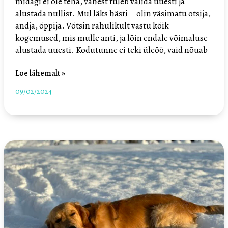
midagi ei ole teha, vahest tuleb valida uuesti ja
alustada nullist. Mul läks hästi – olin väsimatu otsija,
andja, õppija. Võtsin rahulikult vastu kõik
kogemused, mis mulle anti, ja lõin endale võimaluse
alustada uuesti. Kodutunne ei teki üleöö, vaid nõuab
Loe lähemalt »
09/02/2024
10
asja,
mis
aitavad
ära
hoida
talvist