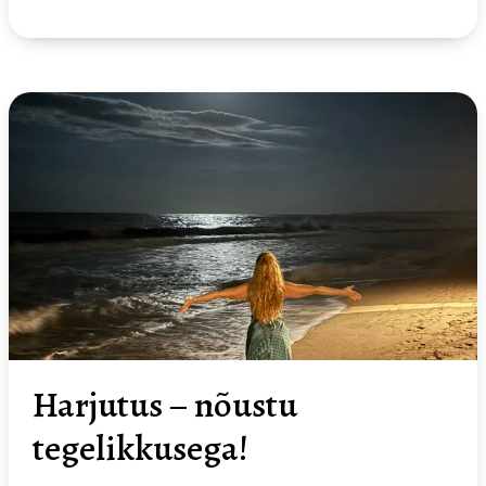
Harjutus
–
nõustu
tegelikkusega!
Harjutus – nõustu
tegelikkusega!