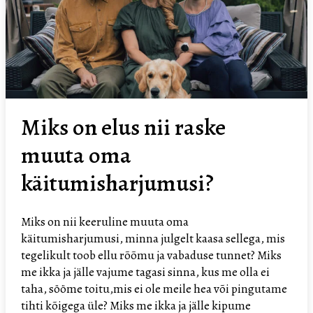
raske
muuta
oma
käitumisharjumusi?
Miks on elus nii raske
muuta oma
käitumisharjumusi?
Miks on nii keeruline muuta oma
käitumisharjumusi, minna julgelt kaasa sellega, mis
tegelikult toob ellu rõõmu ja vabaduse tunnet? Miks
me ikka ja jälle vajume tagasi sinna, kus me olla ei
taha, sööme toitu,mis ei ole meile hea või pingutame
tihti kõigega üle? Miks me ikka ja jälle kipume