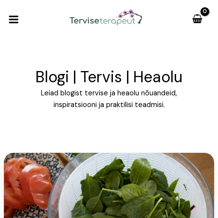
Skip
to
content
Blogi | Tervis | Heaolu
Leiad blogist tervise ja heaolu nõuandeid,
inspiratsiooni ja praktilisi teadmisi.
Paastumine
on
moes