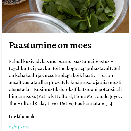
Paastumine on moes
Paljud küsivad, kas me peame paastuma? Vastus –
tegelikult ei pea, kui toitud kogu aeg puhastavalt, Sul
on kehakaalu ja enesetundega kõik hästi. Hea on
ausalt vastata alljärgnevatele küsimusele ja siis uuesti
otsustada. Küsimustik detoksifikatsiooni potensiaali
hindamiseks (Patrick Holford/Fiona McDonald Joyce,
The Holford 9-day Liver Detox) Kas kannatate […]
Loe lähemalt »
09/03/2024