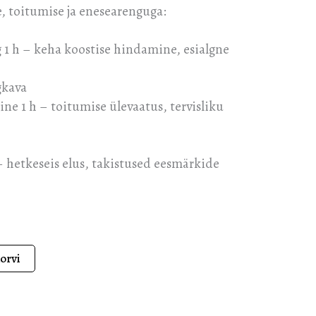
, toitumise ja enesearenguga:
 1 h – keha koostise hindamine, esialgne
gkava
e 1 h – toitumise ülevaatus, tervisliku
– hetkeseis elus, takistused eesmärkide
korvi