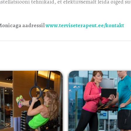
konstellatsiooni tehnikaid, et efektiivsemalt leida õiged
Monicaga aadressil
www.terviseterapeut.ee/kontakt