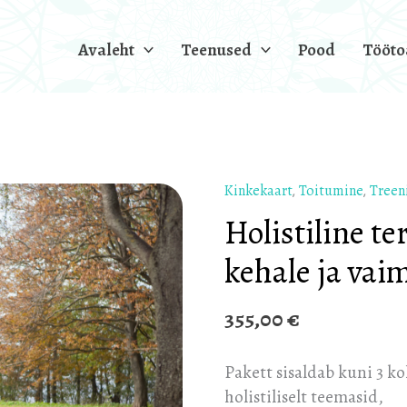
Avaleht
Teenused
Pood
Tööt
Kinkekaart
,
Toitumine
,
Treen
Holistiline
tervisepakett:
Holistiline te
Uus
kehale ja vai
algus
kehale
355,00
€
ja
vaimule
kogus
Pakett sisaldab kuni 3 
holistiliselt teemasid,