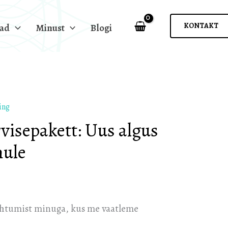
algus
kehale
KONTAKT
oad
Minust
Blogi
ja
vaimule
kogus
ing
rvisepakett: Uus algus
mule
kohtumist minuga, kus me vaatleme