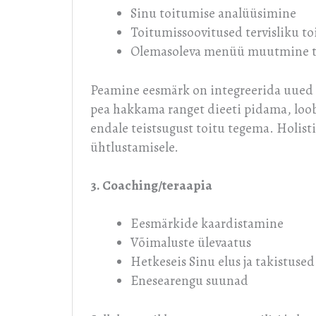
Sinu toitumise analüüsimine
Toitumissoovitused tervisliku t
Olemasoleva menüü muutmine te
Peamine eesmärk on integreerida uued 
pea hakkama ranget dieeti pidama, loob
endale teistsugust toitu tegema. Holist
ühtlustamisele.
3. Coaching
/teraapia
Eesmärkide kaardistamine
Võimaluste ülevaatus
Hetkeseis Sinu elus ja takistuse
Enesearengu suunad