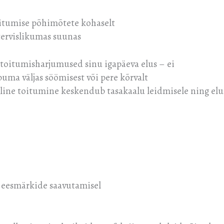
oitumise põhimõtete kohaselt
rvislikumas suunas
toitumisharjumused sinu igapäeva elus – ei
uma väljas söömisest või pere kõrvalt
iline toitumine keskendub tasakaalu leidmisele ning elu
d eesmärkide saavutamisel