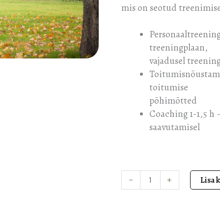
mis on seotud treenimise
Personaaltreening
treeningplaan,
vajadusel treenin
Toitumisnõustamin
toitumise
põhimõtted
Coaching 1-1,5 h 
saavutamisel
-
+
Lisa 