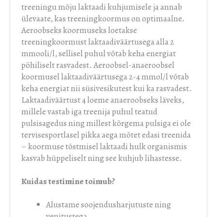
treeningu mõju laktaadi kuhjumisele ja annab
ülevaate, kas treeningkoormus on optimaalne.
Aeroobseks koormuseks loetakse
treeningkoormust laktaadiväärtusega alla 2
mmooli/l, sellisel puhul võtab keha energiat
põhiliselt rasvadest. Aeroobsel-anaeroobsel
koormusel laktaadiväärtusega 2-4 mmol/l võtab
keha energiat nii süsivesikutest kui ka rasvadest.
Laktaadiväärtust 4 loeme anaeroobseks läveks,
millele vastab iga treenija puhul teatud
pulsisagedus ning millest kõrgema pulsiga ei ole
tervisesportlasel pikka aega mõtet edasi treenida
– koormuse tõstmisel laktaadi hulk organismis
kasvab hüppeliselt ning see kuhjub lihastesse.
Kuidas testimine toimub?
Alustame soojendusharjutuste ning
venitustega