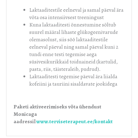
Laktaaditestile eelneval ja samal päeval ära
võta osa intensiivsest treeningust
Kuna laktaaditesti õnnestumine sõltub
suurel määral lihaste glükogeenivarude
olemasolust, siis söö laktaaditestile
eelneval päeval ning samal päeval kuni 2
tundi enne testi tegemise aega
süsivesikurikkaid toiduaineid (kartulid,
pasta, riis, täisteraleib, pudrud).
Laktaaditesti tegemise päeval ära liialda
kofeiini ja tauriini sisaldavate jookidega
Paketi aktiveerimiseks võta ühendust
Monicaga
aadressil
www.terviseterapeut.ee/kontakt