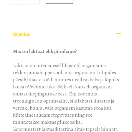
Kirjeldus
Mis on laktaat ehk piimhape?
Laktaat on intensiivsel lihastööl organismis
tekkiv piimahappe sool, mis organismi kuhjudes
pärsib lihaste tööd, muutes need raskeks ja lõpuks
lausa töövõimetuks. Selliselt kaitseb organism
ennast ülepingutuse eest. Kui koormus
treeningul on optimaalne, siis laktaat lihastes ja
veres ei kuhju, vaid organism kasutab seda kui
kütteainet südametegevuses ning see
muudetakse maksas glükoosiks.
Koormustest laktaaditestina aitab täpselt hinnata