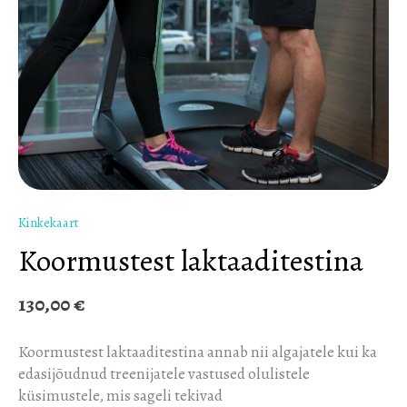
Kinkekaart
Koormustest laktaaditestina
130,00
€
Koormustest laktaaditestina annab nii algajatele kui ka
edasijõudnud treenijatele vastused olulistele
küsimustele, mis sageli tekivad