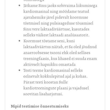
Jätkame Sinu jaoks sobivaima liikumisega
kardiomasinal ning mõõdame teatud
ajavahemike järel pidevalt koormuse
tõstmisel ning pulsisageduse tõusmisel
Sinu vere laktaadiväärtuse, kasutades
selleks väikest laktaadi analüsaatorit.
Koormust tõstame seni, kuni
laktaadiväärtus näitab, et Sa oled jõudnud
anaeroobsesse tsooni ehk oled sellises
treeningfaasis, kus lihased ei suuda enam
aktiivselt hapnikku omastada
Testi teeme kardiomasinal selleks
eelnevalt kokkulepitud ajal ja kohas.
Pärast testi koostan Sulle
kardiotreeningute plaani ja vajadusel
soovitan lisaharjutusi.
Nipid testimise õnnestumiseks