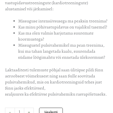
vastupidavustreeningute (kardiotreeningute)
alustamisel või jätkamisel:
Missuguse intensiivsusega ma peaksin treenima?
Kas minu põhivastupidavus on vajalikul tasemel?
Kas ma olen valmis harjutama suuremate
koormustega?
Missugustel pulsivahemikel ma pean treenima,
kui ma tahan langetada kaalu, suurendada
südame löögimahtu või ennetada ülekoormust?
Laktaaditesti tulemuste põhjal saan ülitäpse pildi Sinu
aeroobsest võimekusest ning saan Sulle soovitada
pulsivahemikud, mis on kardiotreeninguid tehes just
Sinu jaoks efektiivsed,
sealjuures ka efektiivse pulsivahemiku rasvapõletuseks.
-
+
Lisa korvi